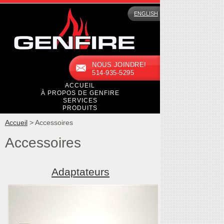
ENGLISH
NOUS JOINDRE!
514-935-5295
ACCUEIL
À PROPOS DE GENFIRE
SERVICES
PRODUITS
Accueil
>
Accessoires
Accessoires
Adaptateurs