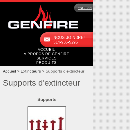
ENGLISH
NOUS JOINDRE!
514-935-5295
ACCUEIL
À PROPOS DE GENFIRE
SERVICES
PRODUITS
Accueil
>
Extincteurs
>
Supports d'extincteur
Supports d'extincteur
Supports