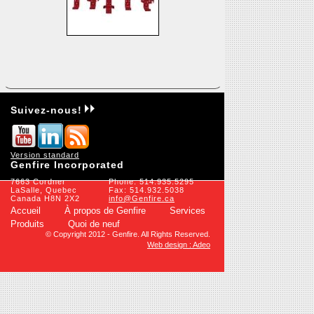
Suivez-nous!
Version standard
Genfire Incorporated
7663 Cordner
Phone: 514.935.5295
LaSalle, Quebec
Fax: 514.932.5038
Canada H8N 2X2
info@Genfire.ca
Accueil
À propos de Genfire
Services
Produits
Quoi de neuf
© Copyright 2012 - Genfire. All Rights Reserved.
Web design : Adeo