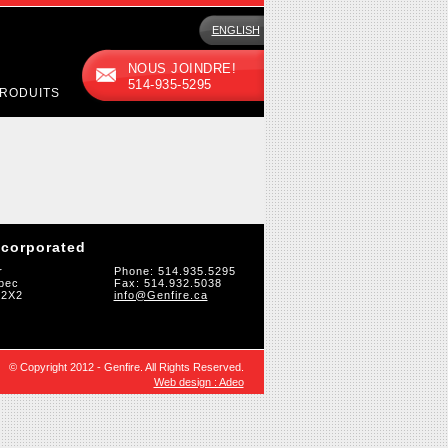
ENGLISH
NOUS JOINDRE!
514-935-5295
RODUITS
ncorporated
r
Phone: 514.935.5295
bec
Fax: 514.932.5038
 2X2
info@Genfire.ca
© Copyright 2012 - Genfire. All Rights Reserved.
Web design : Adeo