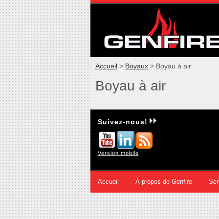
Accueil
>
Boyaux
>
Boyau à air
Boyau à air
Suivez-nous!
Version mobile
Accueil
À propos de Genfire
Ser